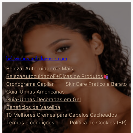
Pular
para
o
conteúdo
belezaautocuidadoemais.com
Beleza, Autocuidado e Mais
BelezaAutocuidadoE+Dicas de Produtos
Cronograma Capilar
SkinCare Prático e Barato
Guia-Unhas Americanas
Guia-Unhas Decoradas em Gel
Benefícios da Vaselina
10 Melhores Cremes para Cabelos Cacheados
Termos e condições
Política de Cookies (BR)