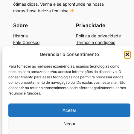
ótimas dicas. Venha e se apronfunde na nossa
maravilhosa beleza feminina.
Sobre
Privacidade
História
Política de privacidade
Fale Conosco
Termos e condições
Gerenciar o consentimento
Beleza, Autocuidado e Mais
BelezaAutocuidadoE+Dicas de Produtos
Para fornecer as melhores experiências, usamos tecnologias como
Cronograma Capilar
cookies para armazenar e/ou acessar informações do dispositivo. O
SkinCare Prático e Barato
consentimento para essas tecnologias nos permitirá processar dados
como comportamento de navegação ou IDs exclusivos neste site. Não
Guia-Unhas Americanas
consentir ou retirar o consentimento pode afetar negativamente certos
Guia-Unhas Decoradas em Gel
recursos e funções.
Benefícios da Vaselina
10 Melhores Cremes para Cabelos Cacheados
Termos e condições
Aceitar
Política de Cookies (BR)
Negar