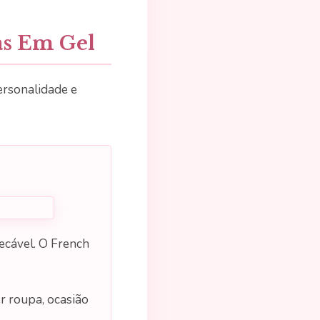
as Em Gel
ersonalidade e
pecável. O French
er roupa, ocasião