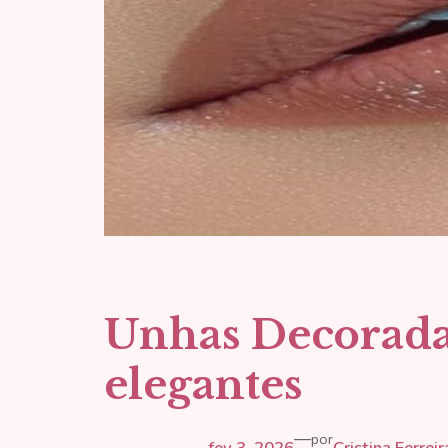
Unhas Decoradas
elegantes
—
por
fev 3, 2026
Cristina Ferreir