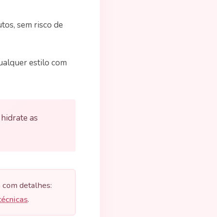
tos, sem risco de
qualquer estilo com
hidrate as
a com detalhes:
técnicas
.