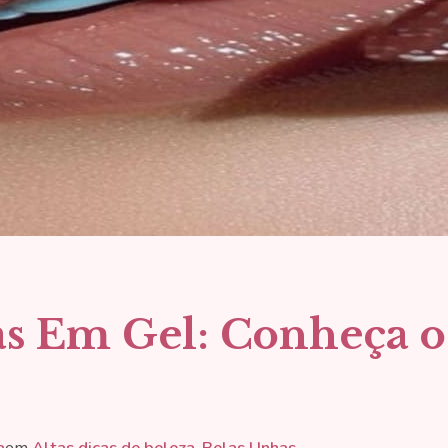
 Em Gel: Conheça os 
a
em
Altas dicas de beleza
, 
Belas Unhas