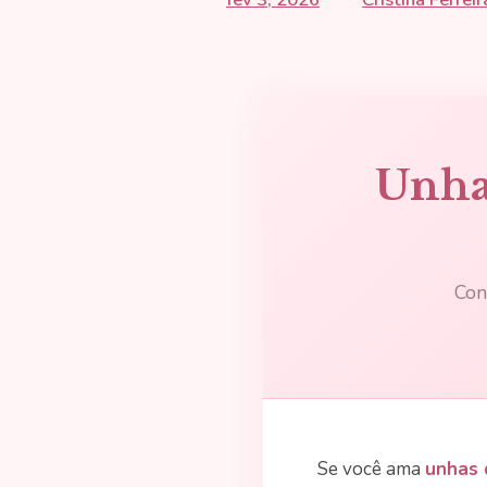
Unhas
Con
Se você ama
unhas 