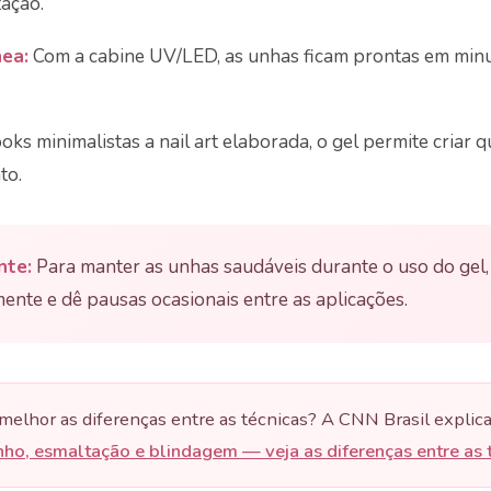
tação.
ea:
Com a cabine UV/LED, as unhas ficam prontas em minu
oks minimalistas a nail art elaborada, o gel permite criar 
to.
nte:
Para manter as unhas saudáveis durante o uso do gel, 
mente e dê pausas ocasionais entre as aplicações.
elhor as diferenças entre as técnicas? A CNN Brasil explic
nho, esmaltação e blindagem — veja as diferenças entre as 