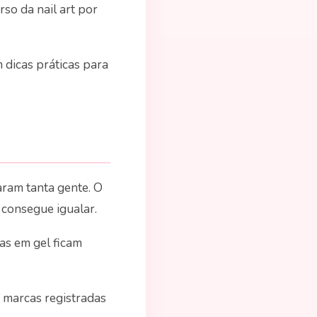
rso da nail art por
m dicas práticas para
ram tanta gente. O
 consegue igualar.
s em gel ficam
marcas registradas