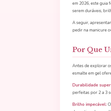
em 2026, este guia f
serem duráveis, bril
A seguir, apresenta
pedir na manicure o
Por Que Un
Antes de explorar os
esmalte em gel ofer
Durabilidade superi
perfeitas por 2 a 3 
Brilho impecável:
O