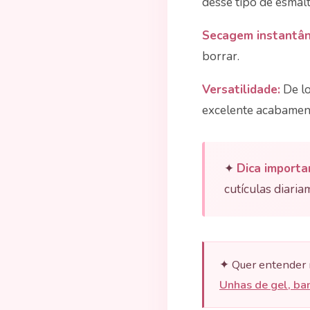
desse tipo de esmal
Secagem instantân
borrar.
Versatilidade:
De lo
excelente acabamen
✦
Dica importa
cutículas diaria
✦ Quer entender m
Unhas de gel, ba