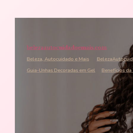
Pular
para
o
conteúdo
belezaautocuidadoemais.com
Beleza, Autocuidado e Mais
BelezaAutocuid
Guia-Unhas Decoradas em Gel
Benefícios da