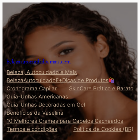
Pular
para
o
conteúdo
belezaautocuidadoemais.com
Beleza, Autocuidado e Mais
BelezaAutocuidadoE+Dicas de Produtos
Cronograma Capilar
SkinCare Prático e Barato
Guia-Unhas Americanas
Guia-Unhas Decoradas em Gel
Benefícios da Vaselina
10 Melhores Cremes para Cabelos Cacheados
Termos e condições
Política de Cookies (BR)