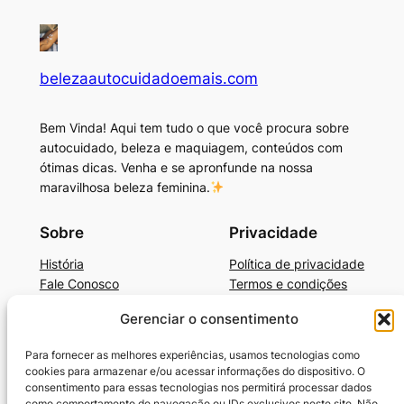
belezaautocuidadoemais.com
Bem Vinda! Aqui tem tudo o que você procura sobre
autocuidado, beleza e maquiagem, conteúdos com
ótimas dicas. Venha e se apronfunde na nossa
maravilhosa beleza feminina.
Sobre
Privacidade
História
Política de privacidade
Fale Conosco
Termos e condições
Gerenciar o consentimento
Beleza, Autocuidado e Mais
BelezaAutocuidadoE+Dicas de Produtos
Para fornecer as melhores experiências, usamos tecnologias como
Cronograma Capilar
cookies para armazenar e/ou acessar informações do dispositivo. O
SkinCare Prático e Barato
consentimento para essas tecnologias nos permitirá processar dados
como comportamento de navegação ou IDs exclusivos neste site. Não