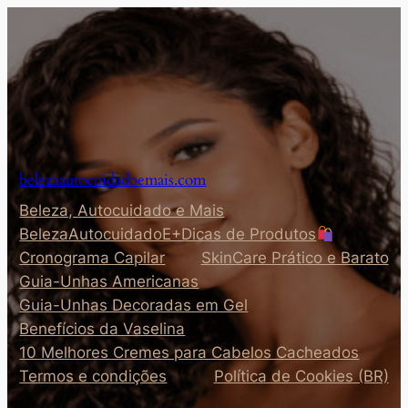
Pular
para
o
conteúdo
belezaautocuidadoemais.com
Beleza, Autocuidado e Mais
BelezaAutocuidadoE+Dicas de Produtos
Cronograma Capilar
SkinCare Prático e Barato
Guia-Unhas Americanas
Guia-Unhas Decoradas em Gel
Benefícios da Vaselina
10 Melhores Cremes para Cabelos Cacheados
Termos e condições
Política de Cookies (BR)