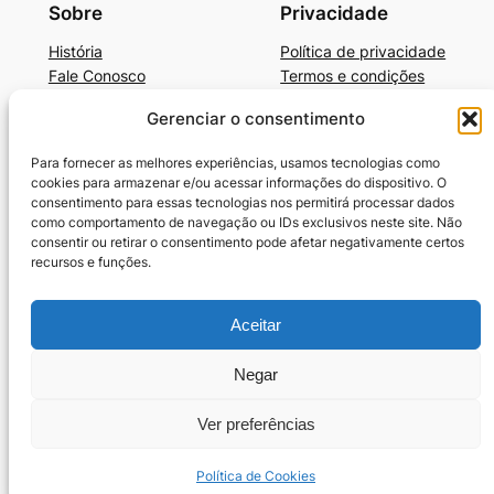
Sobre
Privacidade
História
Política de privacidade
Fale Conosco
Termos e condições
Gerenciar o consentimento
Beleza, Autocuidado e Mais
BelezaAutocuidadoE+Dicas de Produtos
Para fornecer as melhores experiências, usamos tecnologias como
Cronograma Capilar
cookies para armazenar e/ou acessar informações do dispositivo. O
SkinCare Prático e Barato
consentimento para essas tecnologias nos permitirá processar dados
como comportamento de navegação ou IDs exclusivos neste site. Não
Guia-Unhas Americanas
consentir ou retirar o consentimento pode afetar negativamente certos
Guia-Unhas Decoradas em Gel
recursos e funções.
Benefícios da Vaselina
10 Melhores Cremes para Cabelos Cacheados
Aceitar
Termos e condições
Política de Cookies (BR)
Negar
Ver preferências
Criado com
WordPress
Política de Cookies