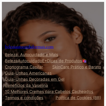
Pular
para
o
conteúdo
belezaautocuidadoemais.com
Beleza, Autocuidado e Mais
BelezaAutocuidadoE+Dicas de Produtos
Cronograma Capilar
SkinCare Prático e Barato
Guia-Unhas Americanas
Guia-Unhas Decoradas em Gel
Benefícios da Vaselina
10 Melhores Cremes para Cabelos Cacheados
Termos e condições
Política de Cookies (BR)