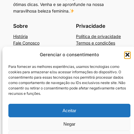
ótimas dicas. Venha e se apronfunde na nossa
maravilhosa beleza feminina.
Sobre
Privacidade
História
Política de privacidade
Fale Conosco
Termos e condições
Gerenciar o consentimento
Beleza, Autocuidado e Mais
BelezaAutocuidadoE+Dicas de Produtos
Para fornecer as melhores experiências, usamos tecnologias como
Cronograma Capilar
cookies para armazenar e/ou acessar informações do dispositivo. O
SkinCare Prático e Barato
consentimento para essas tecnologias nos permitirá processar dados
como comportamento de navegação ou IDs exclusivos neste site. Não
Guia-Unhas Americanas
consentir ou retirar o consentimento pode afetar negativamente certos
Guia-Unhas Decoradas em Gel
recursos e funções.
Benefícios da Vaselina
10 Melhores Cremes para Cabelos Cacheados
Termos e condições
Aceitar
Política de Cookies (BR)
Negar