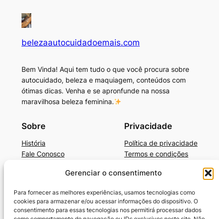
belezaautocuidadoemais.com
Bem Vinda! Aqui tem tudo o que você procura sobre
autocuidado, beleza e maquiagem, conteúdos com
ótimas dicas. Venha e se apronfunde na nossa
maravilhosa beleza feminina.
Sobre
Privacidade
História
Política de privacidade
Fale Conosco
Termos e condições
Gerenciar o consentimento
Beleza, Autocuidado e Mais
BelezaAutocuidadoE+Dicas de Produtos
Para fornecer as melhores experiências, usamos tecnologias como
Cronograma Capilar
cookies para armazenar e/ou acessar informações do dispositivo. O
SkinCare Prático e Barato
consentimento para essas tecnologias nos permitirá processar dados
como comportamento de navegação ou IDs exclusivos neste site. Não