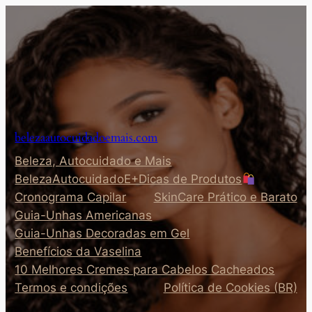
Pular
para
o
conteúdo
belezaautocuidadoemais.com
Beleza, Autocuidado e Mais
BelezaAutocuidadoE+Dicas de Produtos
Cronograma Capilar
SkinCare Prático e Barato
Guia-Unhas Americanas
Guia-Unhas Decoradas em Gel
Benefícios da Vaselina
10 Melhores Cremes para Cabelos Cacheados
Termos e condições
Política de Cookies (BR)