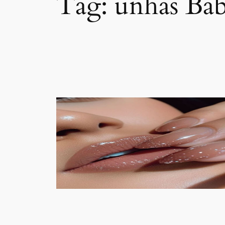
Tag:
unhas Ba