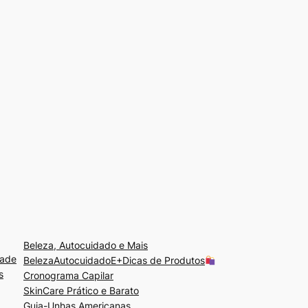
Beleza, Autocuidado e Mais
dade
BelezaAutocuidadoE+Dicas de Produtos
s
Cronograma Capilar
SkinCare Prático e Barato
Guia-Unhas Americanas