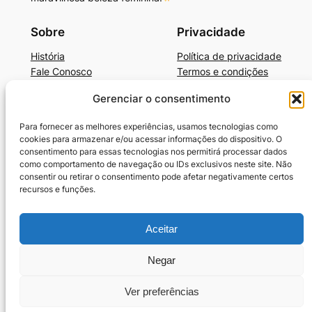
Sobre
Privacidade
História
Política de privacidade
Fale Conosco
Termos e condições
Gerenciar o consentimento
Beleza, Autocuidado e Mais
BelezaAutocuidadoE+Dicas de Produtos
Para fornecer as melhores experiências, usamos tecnologias como
Cronograma Capilar
cookies para armazenar e/ou acessar informações do dispositivo. O
SkinCare Prático e Barato
consentimento para essas tecnologias nos permitirá processar dados
como comportamento de navegação ou IDs exclusivos neste site. Não
Guia-Unhas Americanas
consentir ou retirar o consentimento pode afetar negativamente certos
Guia-Unhas Decoradas em Gel
recursos e funções.
Benefícios da Vaselina
10 Melhores Cremes para Cabelos Cacheados
Aceitar
Termos e condições
Política de Cookies (BR)
Negar
Ver preferências
Criado com
WordPress