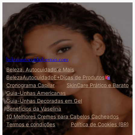
Pular
para
o
conteúdo
belezaautocuidadoemais.com
Beleza, Autocuidado e Mais
BelezaAutocuidadoE+Dicas de Produtos
Cronograma Capilar
SkinCare Prático e Barato
Guia-Unhas Americanas
Guia-Unhas Decoradas em Gel
Benefícios da Vaselina
10 Melhores Cremes para Cabelos Cacheados
Termos e condições
Política de Cookies (BR)