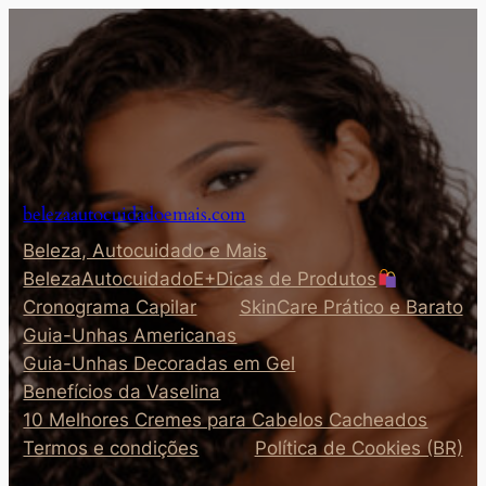
Pular
para
o
conteúdo
belezaautocuidadoemais.com
Beleza, Autocuidado e Mais
BelezaAutocuidadoE+Dicas de Produtos
Cronograma Capilar
SkinCare Prático e Barato
Guia-Unhas Americanas
Guia-Unhas Decoradas em Gel
Benefícios da Vaselina
10 Melhores Cremes para Cabelos Cacheados
Termos e condições
Política de Cookies (BR)