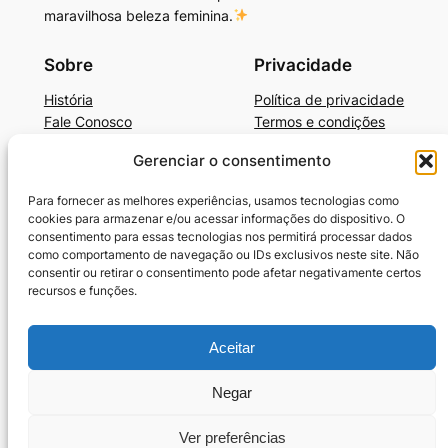
maravilhosa beleza feminina.
Sobre
Privacidade
História
Política de privacidade
Fale Conosco
Termos e condições
Gerenciar o consentimento
Beleza, Autocuidado e Mais
BelezaAutocuidadoE+Dicas de Produtos
Para fornecer as melhores experiências, usamos tecnologias como
Cronograma Capilar
cookies para armazenar e/ou acessar informações do dispositivo. O
SkinCare Prático e Barato
consentimento para essas tecnologias nos permitirá processar dados
como comportamento de navegação ou IDs exclusivos neste site. Não
Guia-Unhas Americanas
consentir ou retirar o consentimento pode afetar negativamente certos
Guia-Unhas Decoradas em Gel
recursos e funções.
Benefícios da Vaselina
10 Melhores Cremes para Cabelos Cacheados
Aceitar
Termos e condições
Política de Cookies (BR)
Negar
Ver preferências
Criado com
WordPress