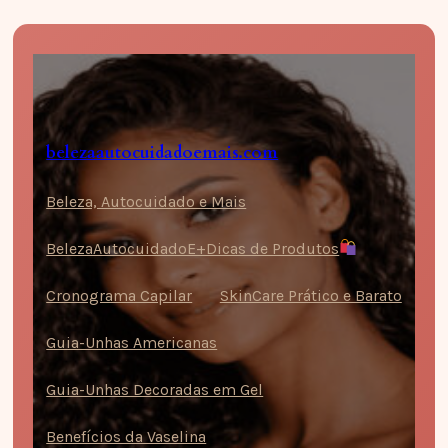
Pular
para
o
conteúdo
belezaautocuidadoemais.com
Beleza, Autocuidado e Mais
BelezaAutocuidadoE+Dicas de Produtos
Cronograma Capilar
SkinCare Prático e Barato
Guia-Unhas Americanas
Guia-Unhas Decoradas em Gel
Benefícios da Vaselina