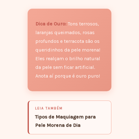
Dica de Ouro:
Tons terrosos,
laranjas queimados, rosas
profundos e terracota são os
queridinhos da pele morena!
Eles realçam o brilho natural
da pele sem ficar artificial.
Anota aí porque é ouro puro!
LEIA TAMBÉM
Tipos de Maquiagem para
Pele Morena de Dia