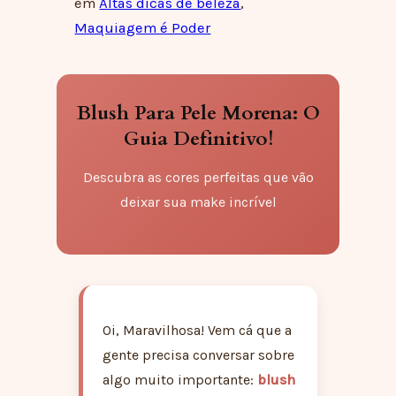
em
Altas dicas de beleza
, 
Maquiagem é Poder
Blush Para Pele Morena: O
Guia Definitivo!
Descubra as cores perfeitas que vão
deixar sua make incrível
Oi, Maravilhosa! Vem cá que a
gente precisa conversar sobre
algo muito importante:
blush