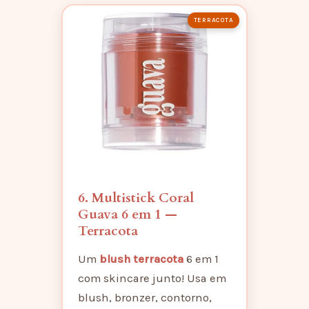
TERRACOTA
6. Multistick Coral
Guava 6 em 1 —
Terracota
Um
blush terracota
6 em 1
com skincare junto! Usa em
blush, bronzer, contorno,