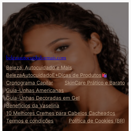
Pular
para
o
conteúdo
belezaautocuidadoemais.com
Beleza, Autocuidado e Mais
BelezaAutocuidadoE+Dicas de Produtos
Cronograma Capilar
SkinCare Prático e Barato
Guia-Unhas Americanas
Guia-Unhas Decoradas em Gel
Benefícios da Vaselina
10 Melhores Cremes para Cabelos Cacheados
Termos e condições
Política de Cookies (BR)