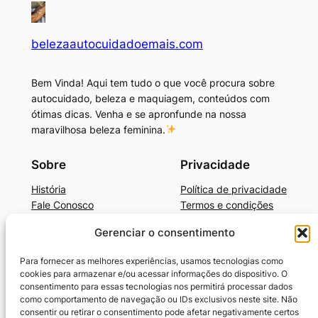
belezaautocuidadoemais.com
Bem Vinda! Aqui tem tudo o que você procura sobre
autocuidado, beleza e maquiagem, conteúdos com
ótimas dicas. Venha e se apronfunde na nossa
maravilhosa beleza feminina.
Sobre
Privacidade
História
Política de privacidade
Fale Conosco
Termos e condições
Gerenciar o consentimento
Beleza, Autocuidado e Mais
BelezaAutocuidadoE+Dicas de Produtos
Para fornecer as melhores experiências, usamos tecnologias como
Cronograma Capilar
cookies para armazenar e/ou acessar informações do dispositivo. O
SkinCare Prático e Barato
consentimento para essas tecnologias nos permitirá processar dados
como comportamento de navegação ou IDs exclusivos neste site. Não
Guia-Unhas Americanas
consentir ou retirar o consentimento pode afetar negativamente certos