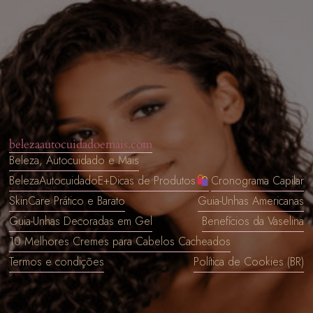
Pular
para
o
conteúdo
belezaautocuidadoemais.com
Beleza, Autocuidado e Mais
BelezaAutocuidadoE+Dicas de Produtos
Cronograma Capilar
SkinCare Prático e Barato
Guia-Unhas Americanas
Guia-Unhas Decoradas em Gel
Benefícios da Vaselina
10 Melhores Cremes para Cabelos Cacheados
Termos e condições
Política de Cookies (BR)