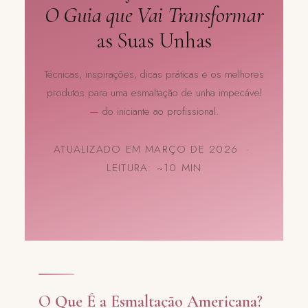
O Guia que Vai Transformar
as Suas Unhas
Técnicas, inspirações, dicas práticas e os melhores
produtos para uma esmaltação de unha impecável
— do iniciante ao profissional.
ATUALIZADO EM MARÇO DE 2026 ·
LEITURA: ~10 MIN
O Que É a Esmaltação Americana?