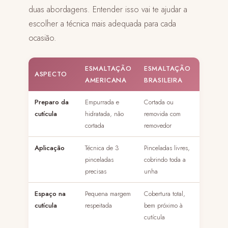
duas abordagens. Entender isso vai te ajudar a
escolher a técnica mais adequada para cada
ocasião.
ESMALTAÇÃO
ESMALTAÇÃO
ASPECTO
AMERICANA
BRASILEIRA
Preparo da
Empurrada e
Cortada ou
cutícula
hidratada, não
removida com
cortada
removedor
Aplicação
Técnica de 3
Pinceladas livres,
pinceladas
cobrindo toda a
precisas
unha
Espaço na
Pequena margem
Cobertura total,
cutícula
respeitada
bem próximo à
cutícula