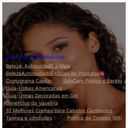
Pular
para
o
conteúdo
belezaautocuidadoemais.com
Beleza, Autocuidado e Mais
BelezaAutocuidadoE+Dicas de Produtos
Cronograma Capilar
SkinCare Prático e Barato
Guia-Unhas Americanas
Guia-Unhas Decoradas em Gel
Benefícios da Vaselina
10 Melhores Cremes para Cabelos Cacheados
Termos e condições
Política de Cookies (BR)