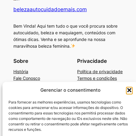
belezaautocuidadoemais.com
Bem Vinda! Aqui tem tudo o que você procura sobre
autocuidado, beleza e maquiagem, conteúdos com
ótimas dicas. Venha e se apronfunde na nossa
maravilhosa beleza feminina.
Sobre
Privacidade
História
Política de privacidade
Fale Conosco
Termos e condições
Gerenciar o consentimento
Beleza, Autocuidado e Mais
BelezaAutocuidadoE+Dicas de Produtos
Para fornecer as melhores experiências, usamos tecnologias como
Cronograma Capilar
cookies para armazenar e/ou acessar informações do dispositivo. O
SkinCare Prático e Barato
consentimento para essas tecnologias nos permitirá processar dados
como comportamento de navegação ou IDs exclusivos neste site. Não
Guia-Unhas Americanas
consentir ou retirar o consentimento pode afetar negativamente certos
Guia-Unhas Decoradas em Gel
recursos e funções.
Benefícios da Vaselina