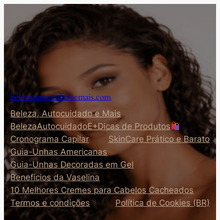
Pular
para
o
conteúdo
belezaautocuidadoemais.com
Beleza, Autocuidado e Mais
BelezaAutocuidadoE+Dicas de Produtos
Cronograma Capilar
SkinCare Prático e Barato
Guia-Unhas Americanas
Guia-Unhas Decoradas em Gel
Benefícios da Vaselina
10 Melhores Cremes para Cabelos Cacheados
Termos e condições
Política de Cookies (BR)