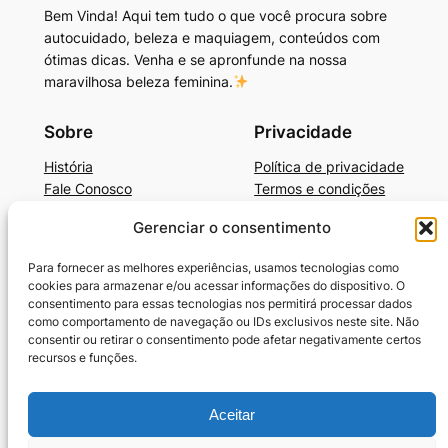
Bem Vinda! Aqui tem tudo o que você procura sobre
autocuidado, beleza e maquiagem, conteúdos com
ótimas dicas. Venha e se apronfunde na nossa
maravilhosa beleza feminina.
Sobre
Privacidade
História
Política de privacidade
Fale Conosco
Termos e condições
Gerenciar o consentimento
Beleza, Autocuidado e Mais
BelezaAutocuidadoE+Dicas de Produtos
Para fornecer as melhores experiências, usamos tecnologias como
Cronograma Capilar
cookies para armazenar e/ou acessar informações do dispositivo. O
SkinCare Prático e Barato
consentimento para essas tecnologias nos permitirá processar dados
como comportamento de navegação ou IDs exclusivos neste site. Não
Guia-Unhas Americanas
consentir ou retirar o consentimento pode afetar negativamente certos
Guia-Unhas Decoradas em Gel
recursos e funções.
Benefícios da Vaselina
10 Melhores Cremes para Cabelos Cacheados
Termos e condições
Aceitar
Política de Cookies (BR)