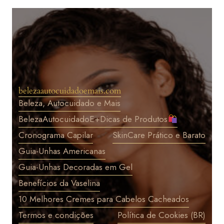
Pular
para
o
conteúdo
belezaautocuidadoemais.com
Beleza, Autocuidado e Mais
BelezaAutocuidadoE+Dicas de Produtos
Cronograma Capilar
SkinCare Prático e Barato
Guia-Unhas Americanas
Guia-Unhas Decoradas em Gel
Benefícios da Vaselina
10 Melhores Cremes para Cabelos Cacheados
Termos e condições
Política de Cookies (BR)