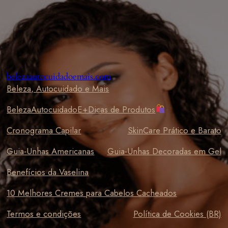
Pular
para
o
conteúdo
belezaautocuidadoemais.com
Beleza, Autocuidado e Mais
BelezaAutocuidadoE+Dicas de Produtos
Cronograma Capilar
SkinCare Prático e Barato
Guia-Unhas Americanas
Guia-Unhas Decoradas em Gel
Benefícios da Vaselina
10 Melhores Cremes para Cabelos Cacheados
Termos e condições
Política de Cookies (BR)