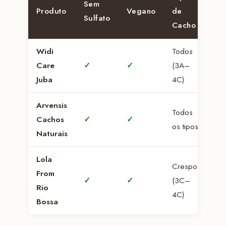
Sem
Produto
Vegano
de
T
Sulfato
Cacho
Widi
Todos
Care
✓
✓
(3A–
50
Juba
4C)
Arvensis
Todos
Cachos
✓
✓
30
os tipos
Naturais
Lola
Crespos
From
✓
✓
(3C–
50
Rio
4C)
Bossa